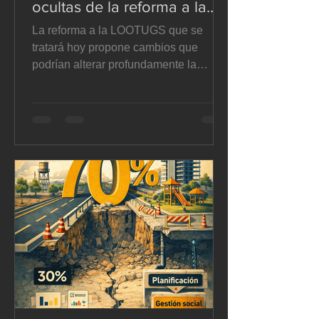
ocultas de la reforma a la
LOOTUGS - El Suelo en
La reforma a la LOOTUGS que se
disputa
tratará hoy propone cambios que
podrían alterar profundamente la
planificación territorial, la autonomía
municipal y la gestión del suelo en
Ecuador. En este artículo analizamos
sus implicaciones jurídicas y
urbanísticas con mirada crítica. Te
invitamos a leerlo, reflexionar y
sumarte a un debate que nos involucra
a todos. A.- Reforma de tratamientos
urbanísticos. La reforma corrige
parcialmente un vacío de la LOOTUGS
vigente al incorporar en su