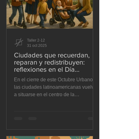
obligatoriamente un
Taller 2-12
31 oct 2025
Ciudades que recuerdan,
reparan y redistribuyen:
reflexiones en el Día
Mundial de las Ciudades
En el cierre de este Octubre Urbano,
las ciudades latinoamericanas vuelven
a situarse en el centro de la
conversación global. No como vitrinas
arquitectónicas, sino como territorios
vivos que sienten, resisten y aprenden.
Hemos dedicado diez días a pensar el
suelo —ese soporte silencioso donde