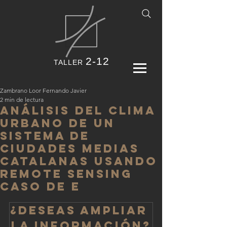
2-12
TALLER
Zambrano Loor Fernando Javier
2 min de lectura
Análisis del clima
urbano de un
sistema de
ciudades medias
catalanas usando
remote sensing
Caso de E
¿Deseas ampliar 
la información?