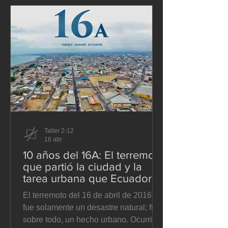
formularse mal desde el inicio. Se
presenta como si la pregunta central
fuera cuánto debe costar el transporte
público, cuando en realidad la
pregunta p
Taller 2-12
16 abr
10 años del 16A: El terremoto
que partió la ciudad y la
tarea urbana que Ecuador
todavía no termina
El terremoto del 16 de abril de 2016 no
fue solamente un desastre natural; fue,
sobre todo, un hecho urbano. Ocurrió a