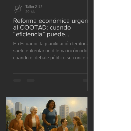
Taller 2-12
20 feb
Reforma económica urgente
al COOTAD: cuando
“eficiencia” puede
convertirse en estrechez
En Ecuador, la planificación territorial
territorial.
suele enfrentar un dilema incómodo:
cuando el debate público se concentra
en la “obra” como sinónimo de gestión,
todo lo demás —la prevención, la
coordinación social, el mantenimiento,
la capacidad técnica local— queda
reducido a “gasto”. La reforma
económica urgente al COOTAD que
hoy se tramita en la Asamblea vuelve a
abrir esa tensión con fuerza: ordenar
que los gobiernos autónomos
descentralizados (GAD) destinen