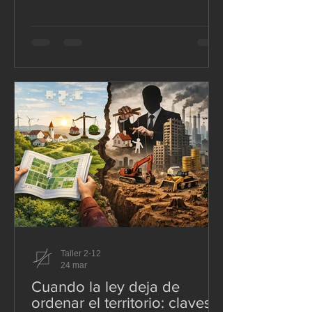
las 18:58, tuvo magnitud 7,8 Mw, se
sintió durante casi 75 segundos y
afectó con mayor severidad a Manabí y
Esmeraldas. Según la evaluación
oficial de Senplades, con corte
posterior a las réplicas de mayo de
2016, dejó al menos 663 fallecidos —
cifra que luego subió a 668 en
actualizaciones posteriores—, unos
80.000 desplazados y daños masivos
en vivienda, equ
Taller 2-12
24 mar
Cuando la ley deja de
ordenar el territorio: claves