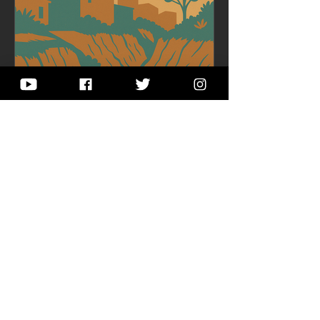
se juegan los sueños, los conflictos,
los derechos y las memorias. Pero
también a pensar lo que ocurre sobre
él: vínculos, cuidados, silencios,
desigualdades y posibilidades de
futuro.
Taller 2-12
20 oct 2025
Infraestructura verde: el
esqueleto invisible de la
ciudad latinoamericana
A lo largo de Octubre Urbano hemos
insistido en una premisa sencilla y
exigente: la ciudad es un organismo
vivo y su infraestructura verde —