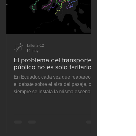
Taller 2-12
16 may
El problema del transporte
público no es solo tarifario
En Ecuador, cada vez que reaparece
el debate sobre el alza del pasaje, casi
siempre se instala la misma escena:
operadores que alegan costos
crecientes, municipios que dudan entre
ceder o contener la presión, y usuarios
que sienten que se les pide pagar más
por un servicio que no mejora. El
problema es que esa discusión suele