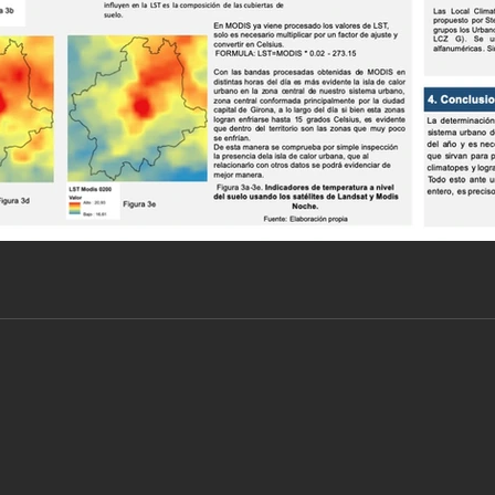
 clima urbano de un sistem
anas usando remote sensi
mbrano Loor, Ignacio Rodríguez Antuñano, Santiago Duran