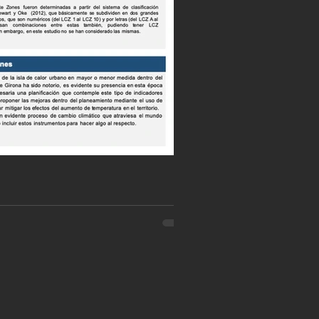
a de ciudades
ng Caso de E
go Cordero AÑO: 2019 Hasta el