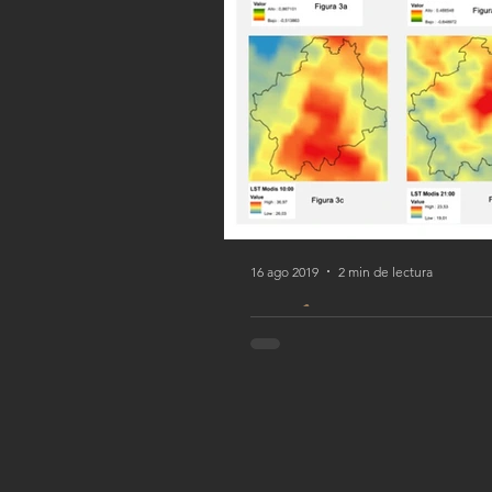
16 ago 2019
2 min de lectura
Análisis del
medias catal
AUTORES: Fernando Javier Za
momento, el diseño urbano...