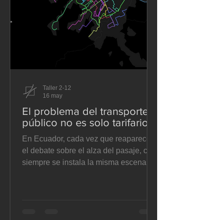
Taller 2-12
16 may
El problema del transporte
público no es solo tarifario
En Ecuador, cada vez que reaparece
el debate sobre el alza del pasaje, casi
siempre se instala la misma escena:
operadores que alegan costos
crecientes, municipios que dudan entre
ceder o contener la presión, y usuarios
que sienten que se les pide pagar más