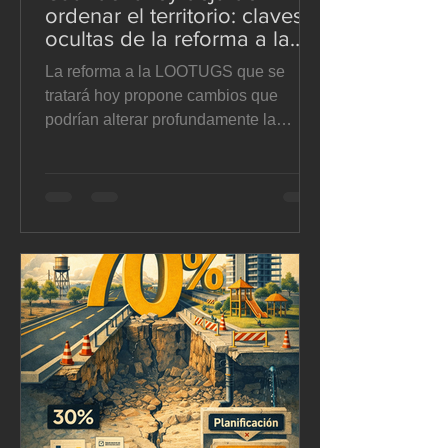
ordenar el territorio: claves
ocultas de la reforma a la
LOOTUGS - El Suelo en
La reforma a la LOOTUGS que se
disputa
tratará hoy propone cambios que
podrían alterar profundamente la
planificación territorial, la autonomía
municipal y la gestión del suelo en
Ecuador. En este artículo analizamos
sus implicaciones jurídicas y
urbanísticas con mirada crítica. Te
invitamos a leerlo, reflexionar y
sumarte a un debate que nos involucra
a todos. A.- Reforma de tratamientos
urbanísticos. La reforma corrige
parcialmente un vacío de la LOOTUGS
vigente al incorporar en su