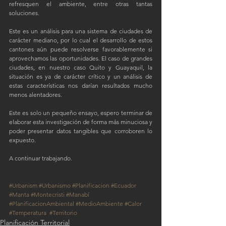
refresquen el ambiente, entre otras tantas 
soluciones.
Este es un análisis para una sistema de ciudades de 
carácter mediano, por lo cual el desarrollo de estos 
cantones aún puede resolverse favorablemente si 
aprovechamos las oportunidades. El caso de grandes 
ciudades, en nuestro caso Quito y Guayaquil, la 
situación es ya de carácter crítico y un análisis de 
estas características nos darían resultados mucho 
menos alentadores.
Este es solo un pequeño ensayo, espero terminar de 
elaborar esta investigación de forma más minuciosa y 
poder presentar datos tangibles que corroboren lo 
expuesto. 
A continuar trabajando.
#Urbanism
 #Urbanismo
 #Planificacion
 #Ecuador
#Manta
 #Montecristi
#Manabí
#PlanificacionAmbiental
 #MedioAmbiente
 #Calor
#Temperatura
#Territorio
Planificación Territorial