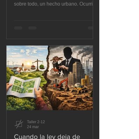
sobre todo, un hecho urbano. Ocurrió a
las 18:58, tuvo magnitud 7,8 Mw, se
sintió durante casi 75 segundos y
afectó con mayor severidad a Manabí y
Esmeraldas. Según la evaluación
oficial de Senplades, con corte
posterior a las réplicas de mayo de
2016, dejó al menos 663 fallecidos —
cifra que luego subió a 668 en
actualizaciones posteriores—, unos
80.000 desplazados y daños masivos
en vivienda, equ
Taller 2-12
24 mar
Cuando la ley deja de