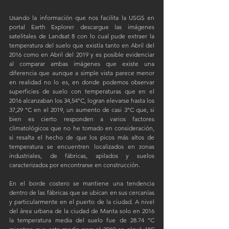
Usando la información que nos facilita la USGS en 
portal Earth Explorer descargue las imágenes 
satelitales de Landsat 8 con lo cual pude extraer la 
temperatura del suelo que existía tanto en Abril del 
2016 como en Abril del 2019 y es posible evidenciar 
al comparar ambas imágenes que existe una 
diferencia que aunque a simple vista parece menor 
en realidad no lo es, en donde podemos observar 
superficies de suelo con temperaturas que en el 
2016 alcanzaban los 34,54°C, logran elevarse hasta los 
37,29 °C en el 2019, un aumento de casi 3°C que, si 
bien es cierto responden a varios factores 
climatológicos que no he tomado en consideración, 
si resalta el hecho de que los picos más altos de 
temperatura se encuentren localizados en zonas 
industriales, de fábricas, apilados y suelos 
caracterizados por encontrarse en construcción. 
En el borde costero se mantiene una tendencia 
dentro de las fábricas que se ubican en sus cercanías 
y particularmente en el puerto de la ciudad. A nivel 
del área urbana de la ciudad de Manta solo en 2016 
la temperatura media del suelo fue de 28.74 °C 