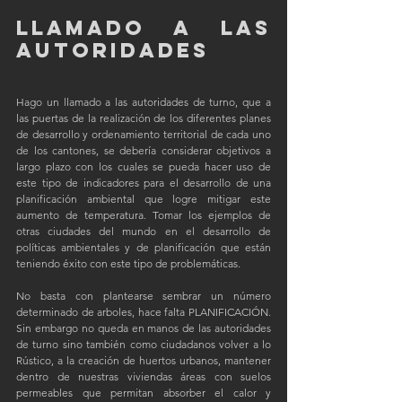
LLAMADO A LAS 
AUTORIDADES
Hago un llamado a las autoridades de turno, que a 
las puertas de la realización de los diferentes planes 
de desarrollo y ordenamiento territorial de cada uno 
de los cantones, se debería considerar objetivos a 
largo plazo con los cuales se pueda hacer uso de 
este tipo de indicadores para el desarrollo de una 
planificación ambiental que logre mitigar este 
aumento de temperatura. Tomar los ejemplos de 
otras ciudades del mundo en el desarrollo de 
políticas ambientales y de planificación que están 
teniendo éxito con este tipo de problemáticas. 
No basta con plantearse sembrar un número 
determinado de arboles, hace falta PLANIFICACIÓN. 
Sin embargo no queda en manos de las autoridades 
de turno sino también como ciudadanos volver a lo 
Rústico, a la creación de huertos urbanos, mantener 
dentro de nuestras viviendas áreas con suelos 
permeables que permitan absorber el calor y 