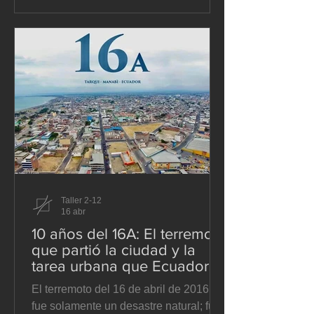
por un servicio que no mejora. El
problema es que esa discusión suele
formularse mal desde el inicio. Se
presenta como si la pregunta central
fuera cuánto debe costar el transporte
público, cuando en realidad la
pregunta p
Taller 2-12
16 abr
10 años del 16A: El terremoto
que partió la ciudad y la
tarea urbana que Ecuador
todavía no termina
El terremoto del 16 de abril de 2016 no
fue solamente un desastre natural; fue,