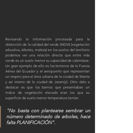
Revisando la información procesada para la 
obtención de la calidad del verde (NDVI) (vegetación 
arbustiva, árboles, maleza) en los suelos del territorio 
podemos ver una relación directa que entre más 
verde es un suelo menor su capacidad de calentarse. 
Un gran ejemplo de ello es los terrenos de la Fuerza 
Aérea del Ecuador y el aeropuerto que representan 
un respiro para el área urbana de la ciudad de Manta 
y así mismo de la ciudad de Jaramijó. Otro dato a 
destacar es que los barrios que presentaban un 
índice de vegetación elevado eran los que su 
superficie de suelo menor temperatura tenían.
"No basta con plantearse sembrar un 
número determinado de arboles, hace 
falta PLANIFICACIÓN".