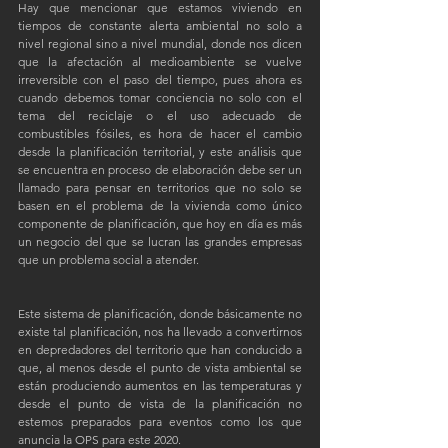
Hay que mencionar que estamos viviendo en 
tiempos de constante alerta ambiental no solo a 
nivel regional sino a nivel mundial, donde nos dicen 
que la afectación al medioambiente se vuelve 
irreversible con el paso del tiempo, pues ahora es 
cuando debemos tomar conciencia no solo con el 
tema del reciclaje o el uso adecuado de 
combustibles fósiles, es hora de hacer el cambio 
desde la planificación territorial, y este análisis que 
se encuentra en proceso de elaboración debe ser un 
llamado para pensar en territorios que no solo se 
basen en el problema de la vivienda como único 
componente de planificación, que hoy en día es más 
un negocio del que se lucran las grandes empresas 
que un problema social a atender.
Este sistema de planificación, donde básicamente no 
existe tal planificación, nos ha llevado a convertirnos 
en depredadores del territorio que han conducido a 
que, al menos desde el punto de vista ambiental se 
están produciendo aumentos en las temperaturas y 
desde el punto de vista de la planificación no 
estemos preparados para eventos como los que 
anuncia la OPS para este 2020. 