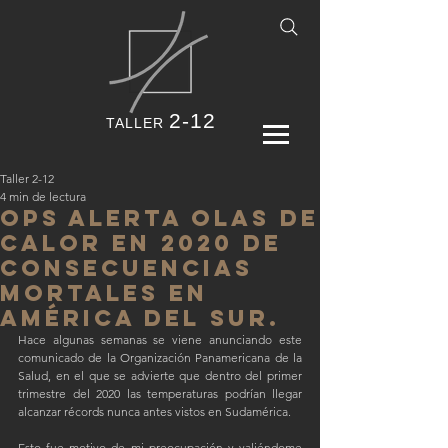
2-12
TALLER
Taller 2-12
4 min de lectura
OPS alerta olas de
calor en 2020 de
consecuencias
mortales en
América del Sur.
Hace algunas semanas se viene anunciando este 
comunicado de la Organización Panamericana de la 
Salud, en el que se advierte que dentro del primer 
trimestre del 2020 las temperaturas podrían llegar 
alcanzar récords nunca antes vistos en Sudamérica. 
Esto fue motivo de mi preocupación y valiéndome 