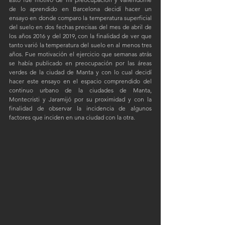
de lo aprendido en Barcelona decidí hacer un 
ensayo en donde comparo la temperatura superficial 
del suelo en dos fechas precisas del mes de abril de 
los años 2016 y del 2019, con la finalidad de ver que 
tanto varió la temperatura del suelo en al menos tres 
años. Fue motivación el ejercicio que semanas atrás 
se había publicado en preocupación por las áreas 
verdes de la ciudad de Manta y con lo cual decidí 
hacer este ensayo en el espacio comprendido del 
continuo urbano de la ciudades de Manta, 
Montecristi y Jaramijó por su proximidad y con la 
finalidad de observar la incidencia de algunos 
factores que inciden en una ciudad con la otra.