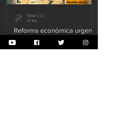
Taller 2-12
20 feb
Reforma económica urgente
al COOTAD: cuando
“eficiencia” puede
convertirse en estrechez
En Ecuador, la planificación territorial
territorial.
suele enfrentar un dilema incómodo:
cuando el debate público se concentra
en la “obra” como sinónimo de gestión,
todo lo demás —la prevención, la
coordinación social, el mantenimiento,
la capacidad técnica local— queda
reducido a “gasto”. La reforma
económica urgente al COOTAD que
hoy se tramita en la Asamblea vuelve a
abrir esa tensión con fuerza: ordenar
que los gobiernos autónomos