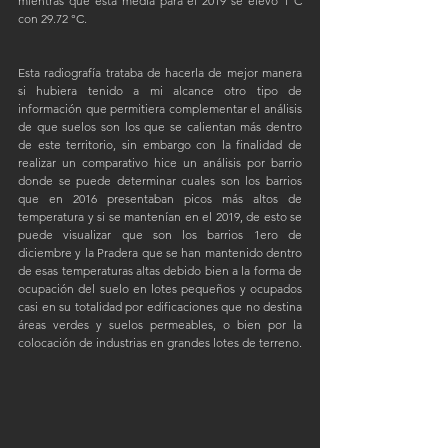
mientras que esta media para el 2019 se elevó 1°C 
con 29.72 °C.
Esta radiografía trataba de hacerla de mejor manera 
si hubiera tenido a mi alcance otro tipo de 
información que permitiera complementar el análisis 
de que suelos son los que se calientan más dentro 
de este territorio, sin embargo con la finalidad de 
realizar un comparativo hice un análisis por barrio 
donde se puede determinar cuales son los barrios 
que en 2016 presentaban picos más altos de 
temperatura y si se mantenían en el 2019, de esto se 
puede visualizar que son los barrios 1ero de 
diciembre y la Pradera que se han mantenido dentro 
de esas temperaturas altas debido bien a la forma de 
ocupación del suelo en lotes pequeños y ocupados 
casi en su totalidad por edificaciones que no destina 
áreas verdes y suelos permeables, o bien por la 
colocación de industrias en grandes lotes de terreno. 