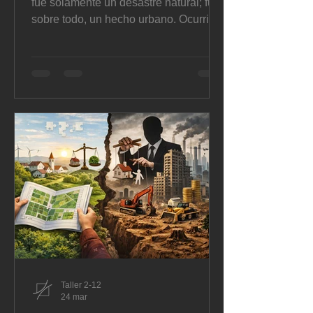
fue solamente un desastre natural; fue,
sobre todo, un hecho urbano. Ocurrió a
las 18:58, tuvo magnitud 7,8 Mw, se
sintió durante casi 75 segundos y
afectó con mayor severidad a Manabí y
Esmeraldas. Según la evaluación
oficial de Senplades, con corte
posterior a las réplicas de mayo de
2016, dejó al menos 663 fallecidos —
cifra que luego subió a 668 en
actualizaciones posteriores—, unos
80.000 desplazados y daños masivos
en vivienda, equ
Taller 2-12
24 mar