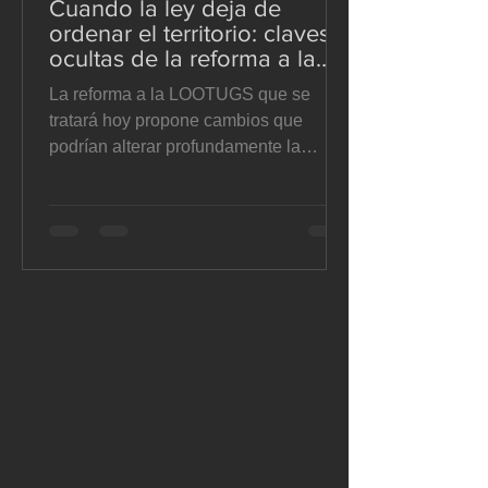
Cuando la ley deja de
ordenar el territorio: claves
ocultas de la reforma a la
LOOTUGS - El Suelo en
La reforma a la LOOTUGS que se
disputa
tratará hoy propone cambios que
podrían alterar profundamente la
planificación territorial, la autonomía
municipal y la gestión del suelo en
Ecuador. En este artículo analizamos
sus implicaciones jurídicas y
urbanísticas con mirada crítica. Te
invitamos a leerlo, reflexionar y
sumarte a un debate que nos involucra
a todos. A.- Reforma de tratamientos
urbanísticos. La reforma corrige
parcialmente un vacío de la LOOTUGS
vigente al incorporar en su