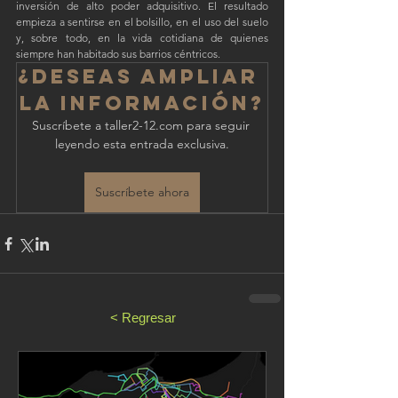
inversión de alto poder adquisitivo. El resultado 
empieza a sentirse en el bolsillo, en el uso del suelo 
y, sobre todo, en la vida cotidiana de quienes 
siempre han habitado sus barrios céntricos.
¿Deseas ampliar 
la información?
Suscríbete a taller2-12.com para seguir 
leyendo esta entrada exclusiva.
Suscríbete ahora
< Regresar