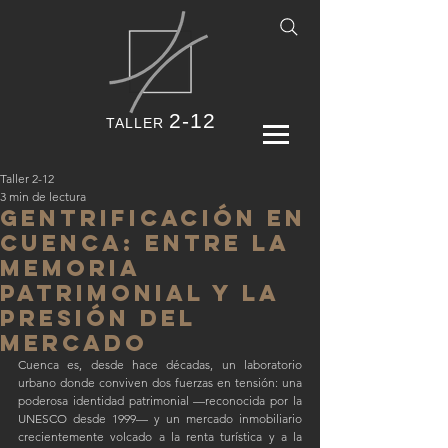
2-12
TALLER
Taller 2-12
3 min de lectura
Gentrificación en
Cuenca: entre la
memoria
patrimonial y la
presión del
mercado
Cuenca es, desde hace décadas, un laboratorio 
urbano donde conviven dos fuerzas en tensión: una 
poderosa identidad patrimonial —reconocida por la 
UNESCO desde 1999— y un mercado inmobiliario 
crecientemente volcado a la renta turística y a la 