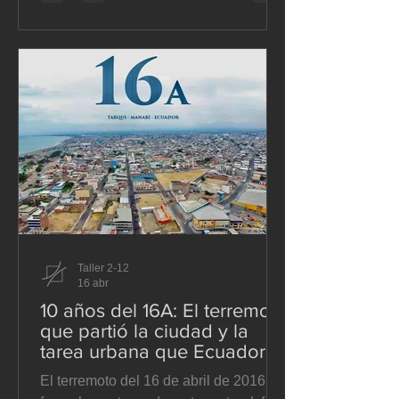
por un servicio que no mejora. El
problema es que esa discusión suele
formularse mal desde el inicio. Se
presenta como si la pregunta central
fuera cuánto debe costar el transporte
público, cuando en realidad la
pregunta p
Taller 2-12
16 abr
10 años del 16A: El terremoto
que partió la ciudad y la
tarea urbana que Ecuador
todavía no termina
El terremoto del 16 de abril de 2016 no