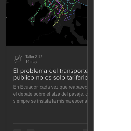
Taller 2-12
16 may
El problema del transporte
público no es solo tarifario
En Ecuador, cada vez que reaparece
el debate sobre el alza del pasaje, casi
siempre se instala la misma escena:
operadores que alegan costos
crecientes, municipios que dudan entre
ceder o contener la presión, y usuarios
que sienten que se les pide pagar más