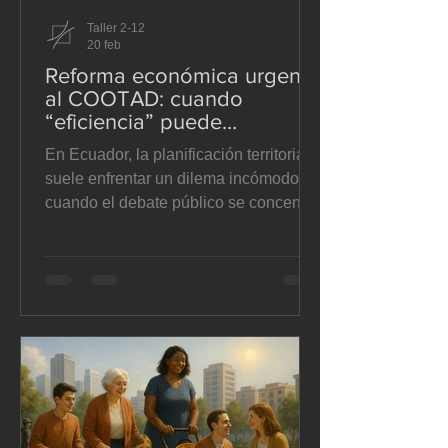
Taller 2-12
20 feb
Reforma económica urgente
al COOTAD: cuando
“eficiencia” puede
convertirse en estrechez
En Ecuador, la planificación territorial
territorial.
suele enfrentar un dilema incómodo:
cuando el debate público se concentra
en la “obra” como sinónimo de gestión,
todo lo demás —la prevención, la
coordinación social, el mantenimiento,
la capacidad técnica local— queda
reducido a “gasto”. La reforma
económica urgente al COOTAD que
hoy se tramita en la Asamblea vuelve a
abrir esa tensión con fuerza: ordenar
que los gobiernos autónomos
descentralizados (GAD) destinen