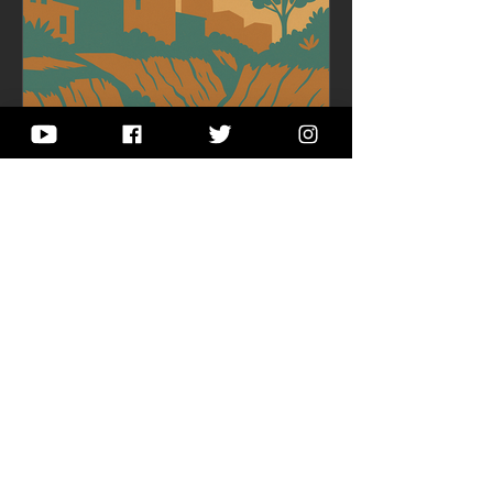
se juegan los sueños, los conflictos,
los derechos y las memorias. Pero
también a pensar lo que ocurre sobre
él: vínculos, cuidados, silencios,
desigualdades y posibilidades de
futuro.
Taller 2-12
20 oct 2025
Infraestructura verde: el
esqueleto invisible de la
ciudad latinoamericana
A lo largo de Octubre Urbano hemos
insistido en una premisa sencilla y
exigente: la ciudad es un organismo
vivo y su infraestructura verde —