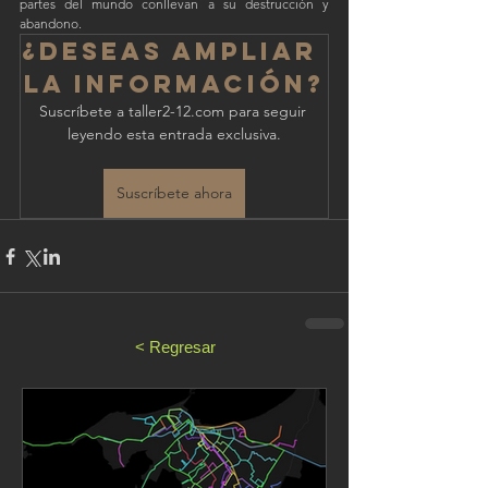
partes del mundo conllevan a su destrucción y 
abandono.
¿Deseas ampliar 
la información?
Suscríbete a taller2-12.com para seguir 
leyendo esta entrada exclusiva.
Suscríbete ahora
< Regresar