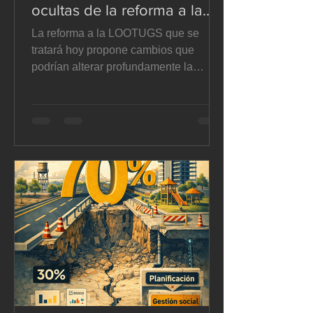
ocultas de la reforma a la
LOOTUGS - El Suelo en
La reforma a la LOOTUGS que se
disputa
tratará hoy propone cambios que
podrían alterar profundamente la
planificación territorial, la autonomía
municipal y la gestión del suelo en
Ecuador. En este artículo analizamos
sus implicaciones jurídicas y
urbanísticas con mirada crítica. Te
invitamos a leerlo, reflexionar y
sumarte a un debate que nos involucra
a todos. A.- Reforma de tratamientos
urbanísticos. La reforma corrige
parcialmente un vacío de la LOOTUGS
vigente al incorporar en su