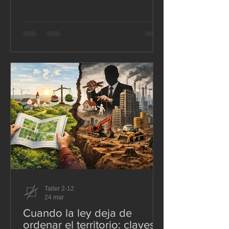
las 18:58, tuvo magnitud 7,8 Mw, se
sintió durante casi 75 segundos y
afectó con mayor severidad a Manabí y
Esmeraldas. Según la evaluación
oficial de Senplades, con corte
posterior a las réplicas de mayo de
2016, dejó al menos 663 fallecidos —
cifra que luego subió a 668 en
actualizaciones posteriores—, unos
80.000 desplazados y daños masivos
en vivienda, equ
Taller 2-12
24 mar
Cuando la ley deja de
ordenar el territorio: claves