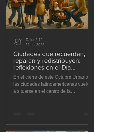
obligatoriamente un
Taller 2-12
31 oct 2025
Ciudades que recuerdan,
reparan y redistribuyen:
reflexiones en el Día
Mundial de las Ciudades
En el cierre de este Octubre Urbano,
las ciudades latinoamericanas vuelven
a situarse en el centro de la
conversación global. No como vitrinas
arquitectónicas, sino como territorios
vivos que sienten, resisten y aprenden.
Hemos dedicado diez días a pensar el
suelo —ese soporte silencioso donde