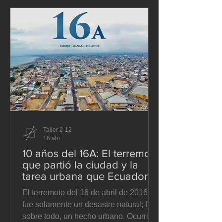
problema es que esa discusión suele
formularse mal desde el inicio. Se
presenta como si la pregunta central
fuera cuánto debe costar el transporte
público, cuando en realidad la
pregunta p
Taller 2-12
16 abr
10 años del 16A: El terremoto
que partió la ciudad y la
tarea urbana que Ecuador
todavía no termina
El terremoto del 16 de abril de 2016 no
fue solamente un desastre natural; fue,
sobre todo, un hecho urbano. Ocurrió a