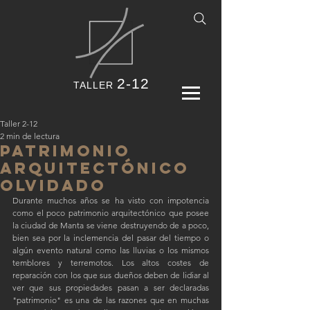
2-12
TALLER
Taller 2-12
2 min de lectura
Patrimonio
arquitectónico
OLVIDADO
Durante muchos años se ha visto con impotencia 
como el poco patrimonio arquitectónico que posee 
la ciudad de Manta se viene destruyendo de a poco, 
bien sea por la inclemencia del pasar del tiempo o 
algún evento natural como las lluvias o los mismos 
temblores y terremotos. Los altos costes de 
reparación con los que sus dueños deben de lidiar al 
ver que sus propiedades pasan a ser declaradas 
"patrimonio" es una de las razones que en muchas 