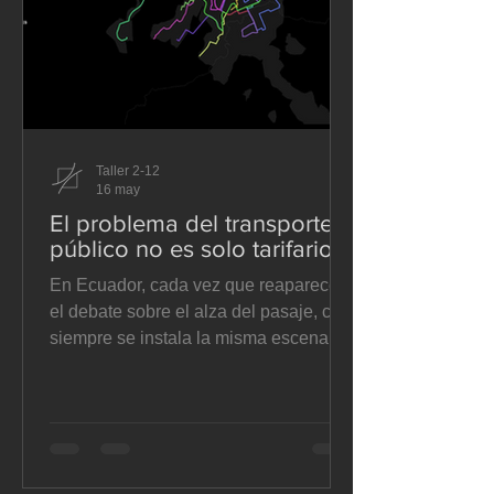
Taller 2-12
16 may
El problema del transporte
público no es solo tarifario
En Ecuador, cada vez que reaparece
el debate sobre el alza del pasaje, casi
siempre se instala la misma escena:
operadores que alegan costos
crecientes, municipios que dudan entre
ceder o contener la presión, y usuarios
que sienten que se les pide pagar más
por un servicio que no mejora. El