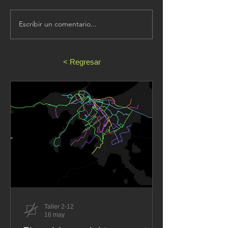
Escribir un comentario...
< Regresar
Taller 2-12
16 may