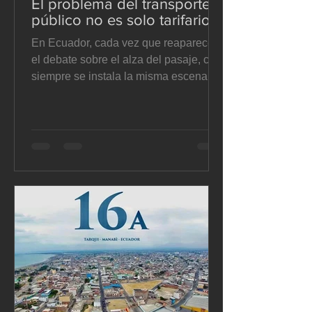
El problema del transporte
público no es solo tarifario
En Ecuador, cada vez que reaparece
el debate sobre el alza del pasaje, casi
siempre se instala la misma escena:
operadores que alegan costos
crecientes, municipios que dudan entre
ceder o contener la presión, y usuarios
que sienten que se les pide pagar más
por un servicio que no mejora. El
problema es que esa discusión suele
formularse mal desde el inicio. Se
presenta como si la pregunta central
fuera cuánto debe costar el transporte
público, cuando en realidad la
pregunta p