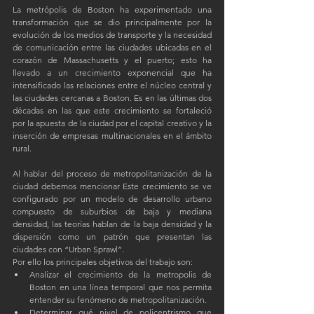
La metrópolis de Boston ha experimentado una 
transformación que se dio principalmente por la 
evolución de los medios de transporte y la necesidad 
de comunicación entre las ciudades ubicadas en el 
corazón de Massachusetts y el puerto; esto ha 
llevado a un crecimiento exponencial que ha 
intensificado las relaciones entre el núcleo central y 
las ciudades cercanas a Boston. Es en las últimas dos 
décadas en las que este crecimiento se fortaleció 
por la apuesta de la ciudad por el capital creativo y la 
inserción de empresas multinacionales en el ámbito 
rural.
Al hablar del proceso de metropolitanización de la 
ciudad debemos mencionar Este crecimiento se ve 
configurado por un modelo de desarrollo urbano 
compuesto de suburbios de baja y mediana 
densidad, las teorías hablan de la baja densidad y la 
dispersión como un patrón que presentan las 
ciudades con “Urban Sprawl”.
Por ello los principales objetivos del trabajo son: 
Analizar el crecimiento de la metropolis de 
Boston en una línea temporal que nos permita 
entender su fenómeno de metropolitanización.  
Determinar qué nivel de policentrismo que 