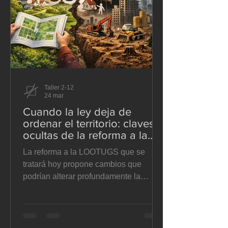
actualizaciones posteriores—, unos
80.000 desplazados y daños masivos
en vivienda, equ
Taller 2-12
24 mar
Cuando la ley deja de
ordenar el territorio: claves
ocultas de la reforma a la
LOOTUGS - El Suelo en
La reforma a la LOOTUGS que se
disputa
tratará hoy propone cambios que
podrían alterar profundamente la
planificación territorial, la autonomía
municipal y la gestión del suelo en
Ecuador. En este artículo analizamos
sus implicaciones jurídicas y