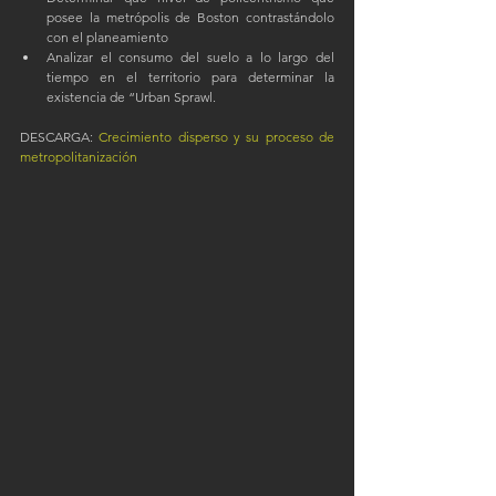
posee la metrópolis de Boston contrastándolo 
con el planeamiento  
Analizar el consumo del suelo a lo largo del 
tiempo en el territorio para determinar la 
existencia de “Urban Sprawl. 
DESCARGA:
Crecimiento disperso y su proceso de 
metropolitanización