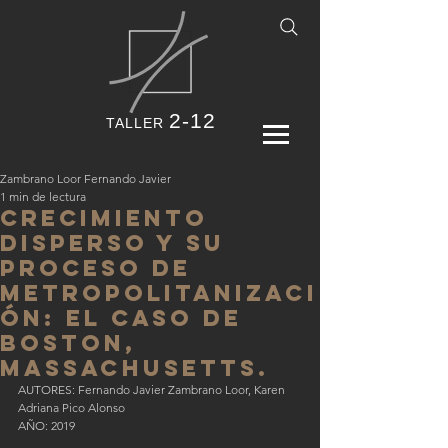
2-12
TALLER
Zambrano Loor Fernando Javier
1 min de lectura
Crecimiento
disperso y su
proceso de
metropolitanizaci
ón: El caso de
Boston,
Massachusetts.
AUTORES: Fernando Javier Zambrano Loor, Karen 
Adriana Pico Alonso
AÑO: 2019