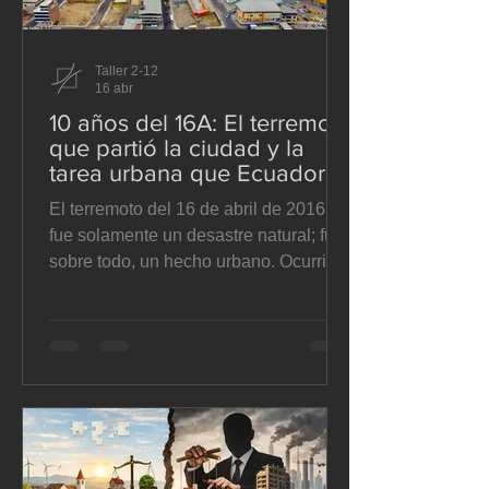
Taller 2-12
16 abr
10 años del 16A: El terremoto
que partió la ciudad y la
tarea urbana que Ecuador
todavía no termina
El terremoto del 16 de abril de 2016 no
fue solamente un desastre natural; fue,
sobre todo, un hecho urbano. Ocurrió a
las 18:58, tuvo magnitud 7,8 Mw, se
sintió durante casi 75 segundos y
afectó con mayor severidad a Manabí y
Esmeraldas. Según la evaluación
oficial de Senplades, con corte
posterior a las réplicas de mayo de
2016, dejó al menos 663 fallecidos —
cifra que luego subió a 668 en