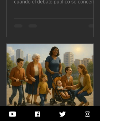
cuando el debate público se concentra
en la “obra” como sinónimo de gestión,
todo lo demás —la prevención, la
coordinación social, el mantenimiento,
la capacidad técnica local— queda
reducido a “gasto”. La reforma
económica urgente al COOTAD que
hoy se tramita en la Asamblea vuelve a
abrir esa tensión con fuerza: ordenar
que los gobiernos autónomos
descentralizados (GAD) destinen
obligatoriamente un
Taller 2-12
31 oct 2025
Ciudades que recuerdan,