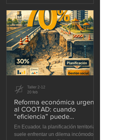
urbanísticas con mirada crítica. Te
invitamos a leerlo, reflexionar y
sumarte a un debate que nos involucra
a todos. A.- Reforma de tratamientos
urbanísticos. La reforma corrige
parcialmente un vacío de la LOOTUGS
vigente al incorporar en su
Taller 2-12
20 feb
Reforma económica urgente
al COOTAD: cuando
“eficiencia” puede
convertirse en estrechez
En Ecuador, la planificación territorial
territorial.
suele enfrentar un dilema incómodo: